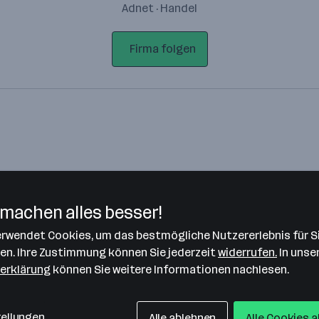
Adnet · Handel
Firma folgen
machen alles besser!
verwendet Cookies, um das bestmögliche Nutzererlebnis für S
Bitte stimme unseren Cookie-
len. Ihre Zustimmung können Sie jederzeit
widerrufen.
In unse
Richtlinien zu, um diese Karte
erklärung
können Sie weitere Informationen nachlesen.
anzuzeigen.
Zustimmung geben
tellungen
Alle ablehnen
Alle Cookies 