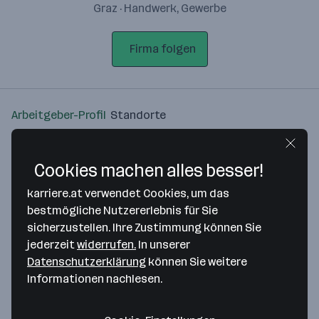
Graz · Handwerk, Gewerbe
Firma folgen
Arbeitgeber-Profil
Standorte
Standort
Cookies machen alles besser!
karriere.at verwendet Cookies, um das
bestmögliche Nutzererlebnis für Sie
sicherzustellen. Ihre Zustimmung können Sie
Bitte stimme unseren Cookie-
jederzeit
widerrufen.
In unserer
Richtlinien zu, um diese Karte
Datenschutzerklärung
können Sie weitere
anzuzeigen.
Informationen nachlesen.
Zustimmung geben