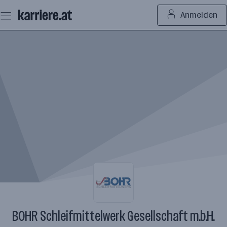
Zum
Anmelden
Seiteninhalt
springen
BOHR Schleifmittelwerk Gesellschaft m.b.H.