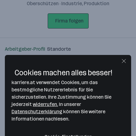
Oberschützen · Industrie, Produktion
Firma folgen
Arbeitgeber-Profil
Standorte
Standort
Cookies machen alles besser!
karriere.at verwendet Cookies, um das
bestmögliche Nutzererlebnis für Sie
sicherzustellen. Ihre Zustimmung können Sie
Bitte stimme unseren Cookie-
jederzeit
widerrufen.
In unserer
Richtlinien zu, um diese Karte
Datenschutzerklärung
können Sie weitere
anzuzeigen.
Informationen nachlesen.
Zustimmung geben