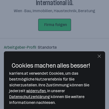
International i.G.
Wien · Bau, Immobilien, Haustechnik, Beratung
Firma folgen
Arbeitgeber-Profil
Standorte
Standort
Cookies machen alles besser!
karriere.at verwendet Cookies, um das
bestmögliche Nutzererlebnis für Sie
sicherzustellen. Ihre Zustimmung können Sie
Bitte stimme unseren Cookie-
jederzeit
widerrufen.
In unserer
Richtlinien zu, um diese Karte
Datenschutzerklärung
können Sie weitere
anzuzeigen.
Informationen nachlesen.