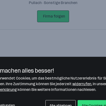
Pullach · Sonstige Branchen
Firma folgen
machen alles besser!
verwendet Cookies, um das bestmögliche Nutzererlebnis für S
Bitte stimme unseren Cookie-
len. Ihre Zustimmung können Sie jederzeit
widerrufen.
In unse
Richtlinien zu, um diese Karte
erklärung
können Sie weitere Informationen nachlesen.
anzuzeigen.
Zustimmung geben
tellungen
Alle ablehnen
Alle Cookies 