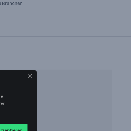
ge Branchen
ie
rer
akzeptieren