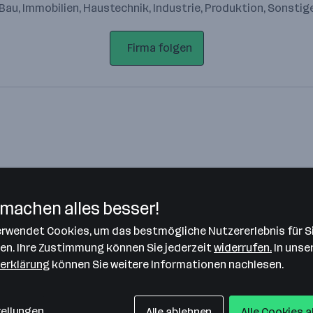
Bau, Immobilien, Haustechnik, Industrie, Produktion, Sonsti
Firma folgen
machen alles besser!
verwendet Cookies, um das bestmögliche Nutzererlebnis für S
Bitte stimme unseren Cookie-
len. Ihre Zustimmung können Sie jederzeit
widerrufen.
In unse
Richtlinien zu, um diese Karte
erklärung
können Sie weitere Informationen nachlesen.
anzuzeigen.
Zustimmung geben
tellungen
Alle ablehnen
Alle Cookies 