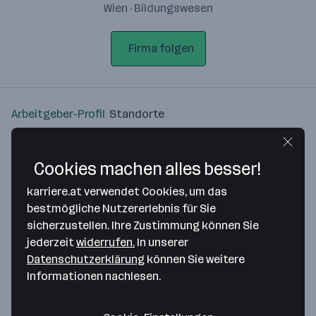
Wien · Bildungswesen
Firma folgen
Arbeitgeber-Profil
Standorte
Standort
Cookies machen alles besser!
karriere.at verwendet Cookies, um das
bestmögliche Nutzererlebnis für Sie
sicherzustellen. Ihre Zustimmung können Sie
Bitte stimme unseren Cookie-
jederzeit
widerrufen.
In unserer
Richtlinien zu, um diese Karte
Datenschutzerklärung
können Sie weitere
anzuzeigen.
Informationen nachlesen.
Zustimmung geben