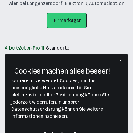
Wien bei Langenzersdorf · Elektronik, Automatisation
Firma folgen
Arbeitgeber-Profil
Standorte
Standort
Cookies machen alles besser!
karriere.at verwendet Cookies, um das
bestmögliche Nutzererlebnis für Sie
sicherzustellen. Ihre Zustimmung können Sie
Bitte stimme unseren Cookie-
jederzeit
widerrufen.
In unserer
Richtlinien zu, um diese Karte
Datenschutzerklärung
können Sie weitere
anzuzeigen.
Informationen nachlesen.
Zustimmung geben