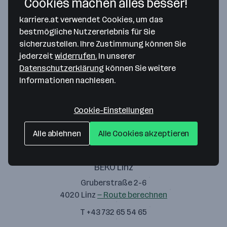
Cookies machen alles besser!
1010 Wien
— Route berechnen
karriere.at verwendet Cookies, um das
T +43 1 797 50
bestmögliche Nutzererlebnis für Sie
sicherzustellen. Ihre Zustimmung können Sie
jederzeit
widerrufen.
In unserer
Datenschutzerklärung
können Sie weitere
BEKO Klagenfurt
Informationen nachlesen.
Lakeside B01
9020 Klagenfurt
— Route berechnen
Cookie-Einstellungen
T +43 316 71 65 69
Alle ablehnen
Alle Cookies akzeptieren
BEKO Linz
Gruberstraße 2-6
4020 Linz
— Route berechnen
T +43 732 65 54 65