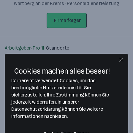
Wartberg an der Krems · Personaldienstleistung
Firma folgen
Arbeitgeber-Profil
Standorte
Standort
Cookies machen alles besser!
karriere.at verwendet Cookies, um das
bestmögliche Nutzererlebnis für Sie
sicherzustellen. Ihre Zustimmung können Sie
Bitte stimme unseren Cookie-
jederzeit
widerrufen.
In unserer
Richtlinien zu, um diese Karte
Datenschutzerklärung
können Sie weitere
anzuzeigen.
Informationen nachlesen.
Zustimmung geben