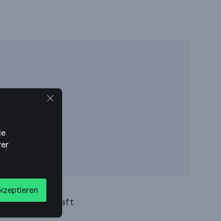
ie
rer
akzeptieren
tungsgesellschaft