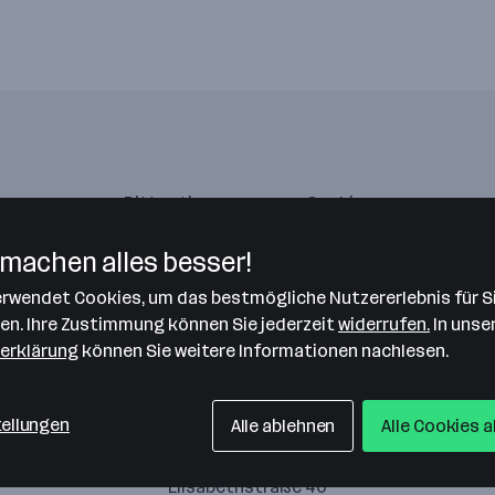
Bitte stimme unseren Cookie-
Richtlinien zu, um diese Karte
anzuzeigen.
machen alles besser!
Zustimmung geben
verwendet Cookies, um das bestmögliche Nutzererlebnis für S
len. Ihre Zustimmung können Sie jederzeit
widerrufen.
In unse
erklärung
können Sie weitere Informationen nachlesen.
tellungen
Alle ablehnen
Alle Cookies 
ienschgl GmbH Wirtschaftsprüfungs- und Steuerbera
Elisabethstraße 40