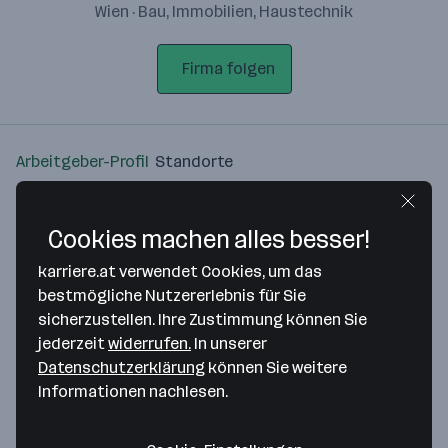
Wien · Bau, Immobilien, Haustechnik
Firma folgen
Arbeitgeber-Profil
Standorte
Standort
Cookies machen alles besser!
karriere.at verwendet Cookies, um das
bestmögliche Nutzererlebnis für Sie
sicherzustellen. Ihre Zustimmung können Sie
Bitte stimme unseren Cookie-
jederzeit
widerrufen.
In unserer
Richtlinien zu, um diese Karte
Datenschutzerklärung
können Sie weitere
anzuzeigen.
Informationen nachlesen.
Zustimmung geben