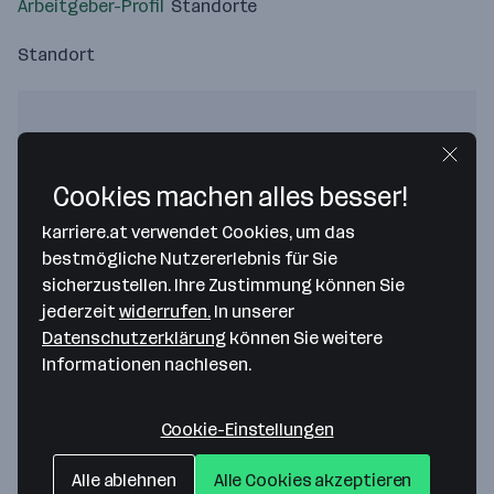
Arbeitgeber-Profil
Standorte
Standort
Cookies machen alles besser!
Bitte stimme unseren Cookie-
Richtlinien zu, um diese Karte
karriere.at verwendet Cookies, um das
anzuzeigen.
bestmögliche Nutzererlebnis für Sie
sicherzustellen. Ihre Zustimmung können Sie
Zustimmung geben
jederzeit
widerrufen.
In unserer
Datenschutzerklärung
können Sie weitere
Informationen nachlesen.
Cookie-Einstellungen
Baier Technik GmbH & Co KG
Alle ablehnen
Alle Cookies akzeptieren
Pfongauer Str. 69