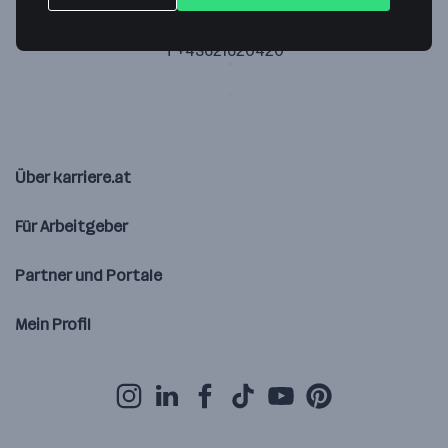
5202 Neumarkt am Wallersee
— Route berechnen
T +43621620420
Über karriere.at
Für Arbeitgeber
Partner und Portale
Mein Profil