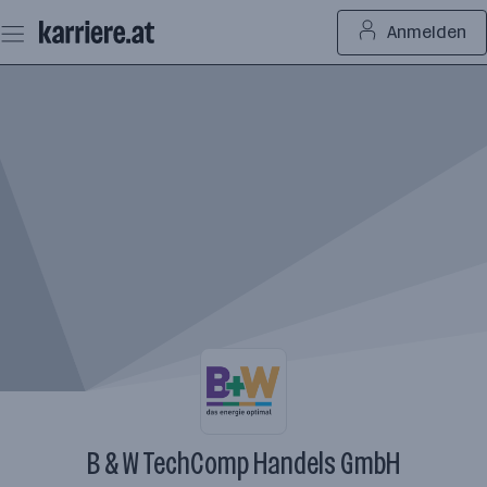
Zum
Anmelden
Seiteninhalt
springen
B & W TechComp Handels GmbH