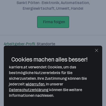
Sankt Pölten · Elektronik, Automatisation,
Energiewirtschaft, Umwelt, Handel
Firma folgen
Arbeitgeber-Profil
Standorte
Standort
Cookies machen alles besser!
karriere.at verwendet Cookies, um das
bestmögliche Nutzererlebnis für Sie
sicherzustellen. Ihre Zustimmung können Sie
jederzeit
widerrufen.
In unserer
Bitte stimme unseren Cookie-
Datenschutzerklärung
können Sie weitere
Richtlinien zu, um diese Karte
Informationen nachlesen.
anzuzeigen.
Zustimmung geben