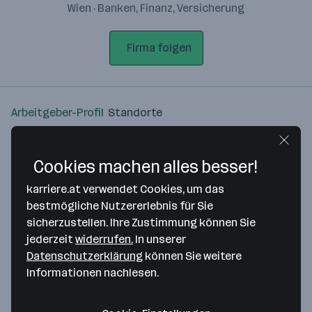
Wien · Banken, Finanz, Versicherung
Firma folgen
Arbeitgeber-Profil
Standorte
Standort
Cookies machen alles besser!
karriere.at verwendet Cookies, um das
bestmögliche Nutzererlebnis für Sie
sicherzustellen. Ihre Zustimmung können Sie
Bitte stimme unseren Cookie-
jederzeit
widerrufen.
In unserer
Richtlinien zu, um diese Karte
Datenschutzerklärung
können Sie weitere
anzuzeigen.
Informationen nachlesen.
Zustimmung geben