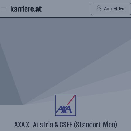
Zum
Anmelden
Seiteninhalt
springen
AXA XL Austria & CSEE (Standort Wien)