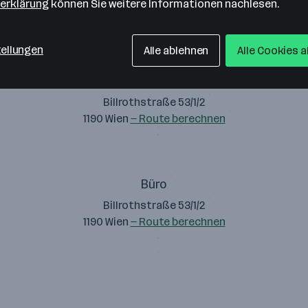
erklärung
können Sie weitere Informationen nachlesen.
tellungen
Alle ablehnen
Alle Cookies 
Aviteus Recruiting e.U.
Billrothstraße 53/1/2
1190 Wien
— Route berechnen
Büro
Billrothstraße 53/1/2
1190 Wien
— Route berechnen