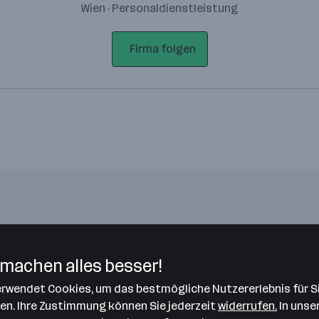
Wien · Personaldienstleistung
Firma folgen
Bitte stimme unseren Cookie-
Richtlinien zu, um diese Karte
machen alles besser!
anzuzeigen.
verwendet Cookies, um das bestmögliche Nutzererlebnis für S
Zustimmung geben
len. Ihre Zustimmung können Sie jederzeit
widerrufen.
In unse