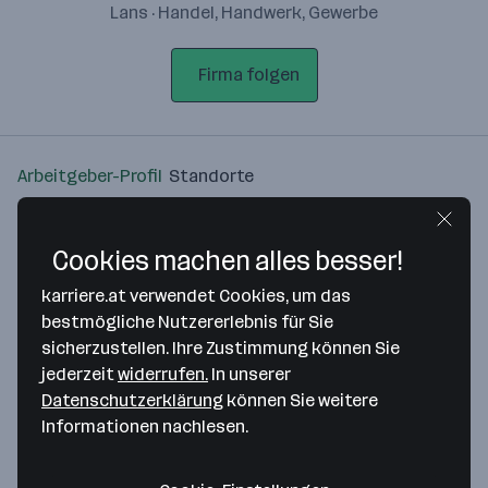
Lans · Handel, Handwerk, Gewerbe
Firma folgen
Arbeitgeber-Profil
Standorte
Standort
Cookies machen alles besser!
karriere.at verwendet Cookies, um das
bestmögliche Nutzererlebnis für Sie
sicherzustellen. Ihre Zustimmung können Sie
Bitte stimme unseren Cookie-
jederzeit
widerrufen.
In unserer
Richtlinien zu, um diese Karte
Datenschutzerklärung
können Sie weitere
anzuzeigen.
Informationen nachlesen.
Zustimmung geben