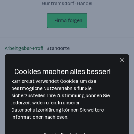
Guntramsdorf · Handel
Firma folgen
Arbeitgeber-Profil
Standorte
Standort
Cookies machen alles besser!
karriere.at verwendet Cookies, um das
bestmögliche Nutzererlebnis für Sie
sicherzustellen. Ihre Zustimmung können Sie
Bitte stimme unseren Cookie-
jederzeit
widerrufen.
In unserer
Richtlinien zu, um diese Karte
Datenschutzerklärung
können Sie weitere
anzuzeigen.
Informationen nachlesen.
Zustimmung geben