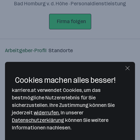
Bad Homburg v. d. Höhe · Personaldienstleistung
Firma folgen
Arbeitgeber-Profil
Standorte
Standort
Cookies machen alles besser!
karriere.at verwendet Cookies, um das
bestmögliche Nutzererlebnis für Sie
sicherzustellen. Ihre Zustimmung können Sie
Bitte stimme unseren Cookie-
jederzeit
widerrufen.
In unserer
Richtlinien zu, um diese Karte
Datenschutzerklärung
können Sie weitere
anzuzeigen.
Informationen nachlesen.
Zustimmung geben