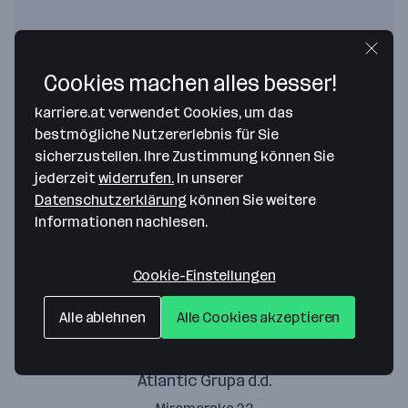
Cookies machen alles besser!
Atlantic Brands
karriere.at verwendet Cookies, um das
bestmögliche Nutzererlebnis für Sie
Am Heumarkt 10
sicherzustellen. Ihre Zustimmung können Sie
1030 Wien
— Route berechnen
jederzeit
widerrufen.
In unserer
Datenschutzerklärung
können Sie weitere
Informationen nachlesen.
Atlantic Argeta d.o.o.
Donji Hadžići br. 138
Cookie-Einstellungen
71240 Sarajevo
— Route berechnen
Alle ablehnen
Alle Cookies akzeptieren
Atlantic Grupa d.d.