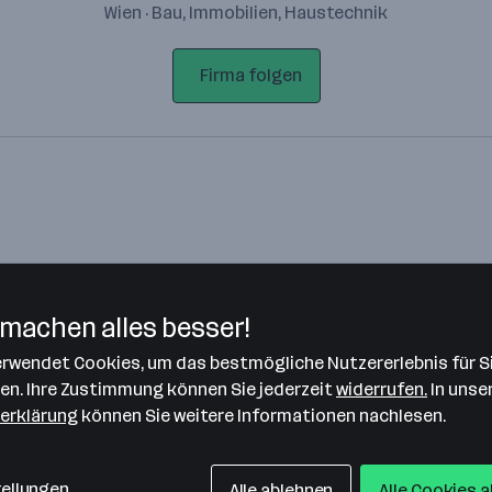
Wien · Bau, Immobilien, Haustechnik
Firma folgen
machen alles besser!
verwendet Cookies, um das bestmögliche Nutzererlebnis für S
Bitte stimme unseren Cookie-
len. Ihre Zustimmung können Sie jederzeit
widerrufen.
In unse
Richtlinien zu, um diese Karte
erklärung
können Sie weitere Informationen nachlesen.
anzuzeigen.
Zustimmung geben
tellungen
Alle ablehnen
Alle Cookies 