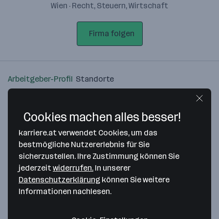
Wien · Recht, Steuern, Wirtschaft
Firma folgen
Arbeitgeber-Profil
Standorte
Standort
Cookies machen alles besser!
karriere.at verwendet Cookies, um das
bestmögliche Nutzererlebnis für Sie
sicherzustellen. Ihre Zustimmung können Sie
Bitte stimme unseren Cookie-
jederzeit
widerrufen.
In unserer
Richtlinien zu, um diese Karte
Datenschutzerklärung
können Sie weitere
anzuzeigen.
Informationen nachlesen.
Zustimmung geben