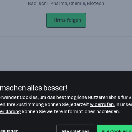
Bad Ischl · Pharma, Chemie, Biotech
Firma folgen
machen alles besser!
verwendet Cookies, um das bestmögliche Nutzererlebnis für S
Bitte stimme unseren Cookie-
len. Ihre Zustimmung können Sie jederzeit
widerrufen.
In unse
Richtlinien zu, um diese Karte
erklärung
können Sie weitere Informationen nachlesen.
anzuzeigen.
Zustimmung geben
tellungen
Alle ablehnen
Alle Cookies 