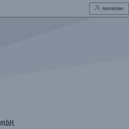
Anmelden
m.b.H.