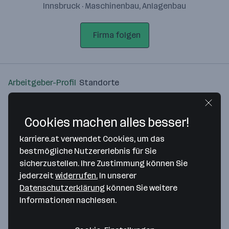
Innsbruck · Maschinenbau, Anlagenbau
Firma folgen
Arbeitgeber-Profil
Standorte
Standort
Cookies machen alles besser!
karriere.at verwendet Cookies, um das
bestmögliche Nutzererlebnis für Sie
sicherzustellen. Ihre Zustimmung können Sie
Bitte stimme unseren Cookie-
jederzeit
widerrufen.
In unserer
Richtlinien zu, um diese Karte
Datenschutzerklärung
können Sie weitere
anzuzeigen.
Informationen nachlesen.
Zustimmung geben