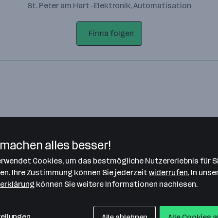
St. Peter am Hart · Elektronik, Automatisation
Firma folgen
machen alles besser!
verwendet Cookies, um das bestmögliche Nutzererlebnis für S
Bitte stimme unseren Cookie-
len. Ihre Zustimmung können Sie jederzeit
widerrufen.
In unse
Richtlinien zu, um diese Karte
erklärung
können Sie weitere Informationen nachlesen.
anzuzeigen.
Zustimmung geben
tellungen
Alle ablehnen
Alle Cookies 