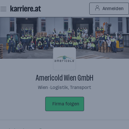
Zum
Anmelden
Seiteninhalt
springen
Americold Wien GmbH
Wien · Logistik, Transport
Firma folgen