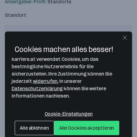
Arbeitgeber-Profil
Standorte
Standort
Cookies machen alles besser!
Bitte stimme unseren Cookie-
karriere.at verwendet Cookies, um das
Richtlinien zu, um diese Karte
bestmögliche Nutzererlebnis für Sie
anzuzeigen.
sicherzustellen. Ihre Zustimmung können Sie
Zustimmung geben
jederzeit
widerrufen.
In unserer
Datenschutzerklärung
können Sie weitere
Informationen nachlesen.
Cookie-Einstellungen
Americold Wien GmbH
Alle ablehnen
Alle Cookies akzeptieren
Franzosengraben 20