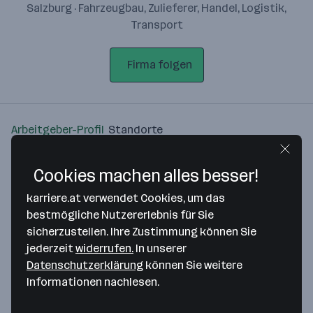
Salzburg · Fahrzeugbau, Zulieferer, Handel, Logistik,
Transport
Firma folgen
Arbeitgeber-Profil
Standorte
Standort
Cookies machen alles besser!
karriere.at verwendet Cookies, um das
bestmögliche Nutzererlebnis für Sie
sicherzustellen. Ihre Zustimmung können Sie
jederzeit
widerrufen.
In unserer
Bitte stimme unseren Cookie-
Datenschutzerklärung
können Sie weitere
Richtlinien zu, um diese Karte
Informationen nachlesen.
anzuzeigen.
Zustimmung geben