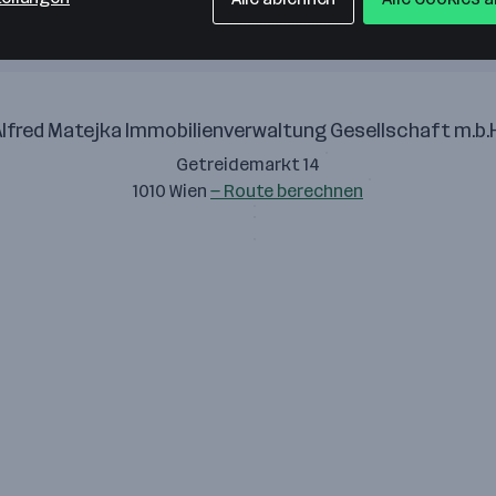
lfred Matejka Immobilienverwaltung Gesellschaft m.b.
Getreidemarkt 14
1010 Wien
— Route berechnen