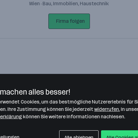
Wien · Bau, Immobilien, Haustechnik
Firma folgen
machen alles besser!
verwendet Cookies, um das bestmögliche Nutzererlebnis für S
Bitte stimme unseren Cookie-
len. Ihre Zustimmung können Sie jederzeit
widerrufen.
In unse
Richtlinien zu, um diese Karte
erklärung
können Sie weitere Informationen nachlesen.
anzuzeigen.
Zustimmung geben
tellungen
Alle ablehnen
Alle Cookies 