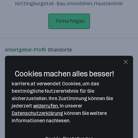
Kottingburgstall · Bau, Immobilien, Haustechnik
Firma folgen
Arbeitgeber-Profil
Standorte
Standort
Cookies machen alles besser!
karriere.at verwendet Cookies, um das
bestmögliche Nutzererlebnis für Sie
sicherzustellen. Ihre Zustimmung können Sie
Bitte stimme unseren Cookie-
jederzeit
widerrufen.
In unserer
Richtlinien zu, um diese Karte
Datenschutzerklärung
können Sie weitere
anzuzeigen.
Informationen nachlesen.
Zustimmung geben