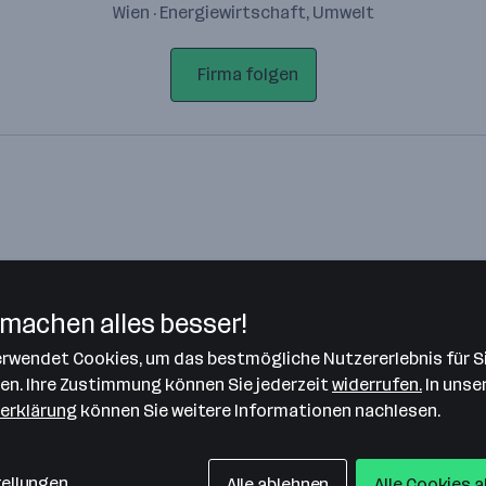
Wien · Energiewirtschaft, Umwelt
Firma folgen
machen alles besser!
verwendet Cookies, um das bestmögliche Nutzererlebnis für S
Bitte stimme unseren Cookie-
len. Ihre Zustimmung können Sie jederzeit
widerrufen.
In unse
Richtlinien zu, um diese Karte
erklärung
können Sie weitere Informationen nachlesen.
anzuzeigen.
Zustimmung geben
tellungen
Alle ablehnen
Alle Cookies 