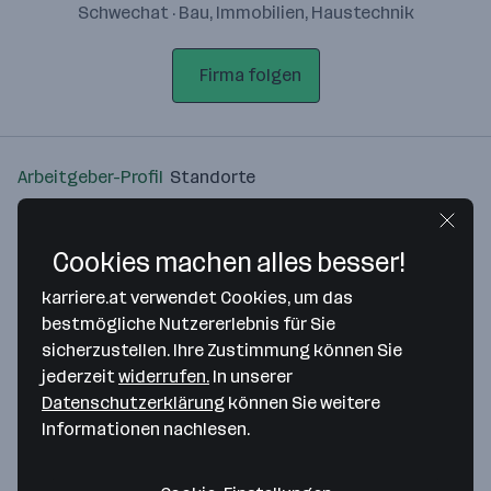
Schwechat · Bau, Immobilien, Haustechnik
Firma folgen
Arbeitgeber-Profil
Standorte
Standort
Cookies machen alles besser!
karriere.at verwendet Cookies, um das
bestmögliche Nutzererlebnis für Sie
sicherzustellen. Ihre Zustimmung können Sie
Bitte stimme unseren Cookie-
jederzeit
widerrufen.
In unserer
Richtlinien zu, um diese Karte
Datenschutzerklärung
können Sie weitere
anzuzeigen.
Informationen nachlesen.
Zustimmung geben