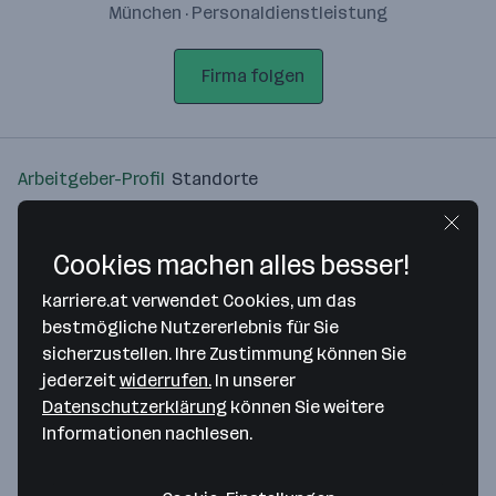
München · Personaldienstleistung
Firma folgen
Arbeitgeber-Profil
Standorte
Standort
Cookies machen alles besser!
karriere.at verwendet Cookies, um das
bestmögliche Nutzererlebnis für Sie
sicherzustellen. Ihre Zustimmung können Sie
Bitte stimme unseren Cookie-
jederzeit
widerrufen.
In unserer
Richtlinien zu, um diese Karte
Datenschutzerklärung
können Sie weitere
anzuzeigen.
Informationen nachlesen.
Zustimmung geben