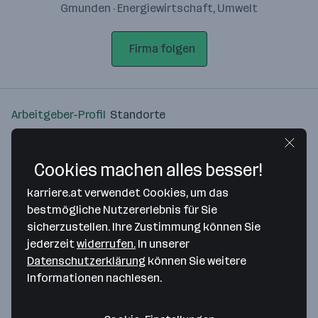
Gmunden · Energiewirtschaft, Umwelt
Firma folgen
Arbeitgeber-Profil
Standorte
Standort
Cookies machen alles besser!
karriere.at verwendet Cookies, um das
bestmögliche Nutzererlebnis für Sie
sicherzustellen. Ihre Zustimmung können Sie
Bitte stimme unseren Cookie-
jederzeit
widerrufen.
In unserer
Richtlinien zu, um diese Karte
Datenschutzerklärung
können Sie weitere
anzuzeigen.
Informationen nachlesen.
Zustimmung geben