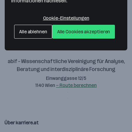
Informationen nachlesen.
Richtlinien zu, um diese Karte
anzuzeigen.
Cookie-Einstellungen
Zustimmung geben
Alle ablehnen
Alle Cookies akzeptieren
abif - Wissenschaftliche Vereinigung für Analyse,
Beratung und interdisziplinäre Forschung
Einwanggasse 12/5
1140 Wien
— Route berechnen
Über karriere.at