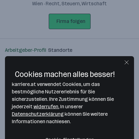
Wien · Recht, Steuern, Wirtschaft
Firma folgen
Arbeitgeber-Profil
Standorte
Standort
Cookies machen alles besser!
karriere.at verwendet Cookies, um das
bestmögliche Nutzererlebnis für Sie
sicherzustellen. Ihre Zustimmung können Sie
Bitte stimme unseren Cookie-
jederzeit
widerrufen.
In unserer
Richtlinien zu, um diese Karte
Datenschutzerklärung
können Sie weitere
anzuzeigen.
Informationen nachlesen.
Zustimmung geben