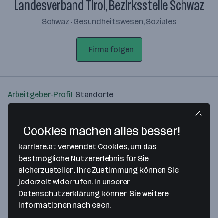
Landesverband Tirol, Bezirksstelle Schwaz
Schwaz · Gesundheitswesen, Soziales
Firma folgen
Arbeitgeber-Profil
Standorte
Standort
Cookies machen alles besser!
karriere.at verwendet Cookies, um das
bestmögliche Nutzererlebnis für Sie
sicherzustellen. Ihre Zustimmung können Sie
Bitte stimme unseren Cookie-
jederzeit
widerrufen.
In unserer
Richtlinien zu, um diese Karte
Datenschutzerklärung
können Sie weitere
anzuzeigen.
Informationen nachlesen.