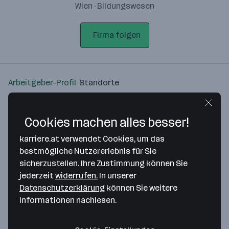
Wien · Bildungswesen
Firma folgen
Arbeitgeber-Profil
Standorte
Standort
Cookies machen alles besser!
karriere.at verwendet Cookies, um das
bestmögliche Nutzererlebnis für Sie
sicherzustellen. Ihre Zustimmung können Sie
Bitte stimme unseren Cookie-
jederzeit
widerrufen.
In unserer
Richtlinien zu, um diese Karte
Datenschutzerklärung
können Sie weitere
anzuzeigen.
Informationen nachlesen.
Zustimmung geben