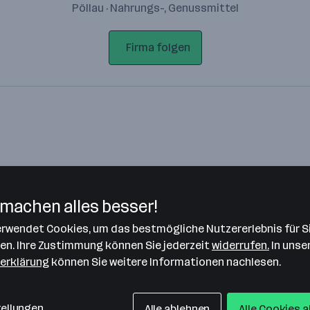
Pöllau · Nahrungs-, Genussmittel
Firma folgen
machen alles besser!
verwendet Cookies, um das bestmögliche Nutzererlebnis für S
Bitte stimme unseren Cookie-
len. Ihre Zustimmung können Sie jederzeit
widerrufen.
In unse
Richtlinien zu, um diese Karte
erklärung
können Sie weitere Informationen nachlesen.
anzuzeigen.
Zustimmung geben
tellungen
Alle ablehnen
Alle Cookies 