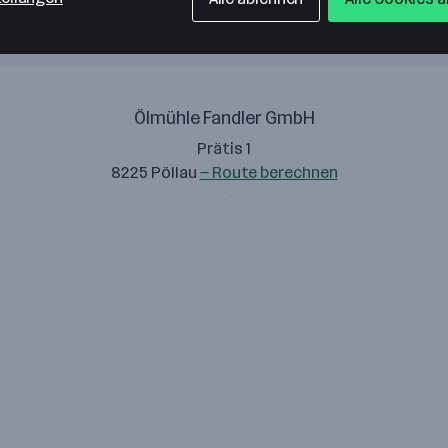
Ölmühle Fandler GmbH
Prätis 1
8225 Pöllau
— Route berechnen