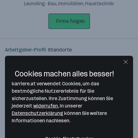
Leonding · Bau, Immobilien, Haustechnik
Firma folgen
Arbeitgeber-Profil
Standorte
Standort
Cookies machen alles besser!
karriere.at verwendet Cookies, um das
bestmögliche Nutzererlebnis für Sie
sicherzustellen. Ihre Zustimmung können Sie
Bitte stimme unseren Cookie-
jederzeit
widerrufen.
In unserer
Richtlinien zu, um diese Karte
Datenschutzerklärung
können Sie weitere
anzuzeigen.
Informationen nachlesen.
Zustimmung geben