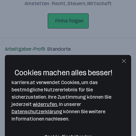
Amstetten · Recht, Steuern, Wirtschaft
Firma folgen
Arbeitgeber-Profil
Standorte
Standort
Cookies machen alles besser!
karriere.at verwendet Cookies, um das
bestmögliche Nutzererlebnis für Sie
sicherzustellen. Ihre Zustimmung können Sie
Bitte stimme unseren Cookie-
jederzeit
widerrufen.
In unserer
Richtlinien zu, um diese Karte
Datenschutzerklärung
können Sie weitere
anzuzeigen.
Informationen nachlesen.
Zustimmung geben