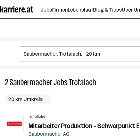
Zum
Jobs
Firmen
Lebenslauf
Blog & Tipps
Über U
Seiteninhalt
springen
2
Saubermacher
Jobs
Trofaiach
2
Saubermacher
Jobs
20 km Umkreis
in
Trofaiach
Einblicke
Mitarbeiter Produktion - Schwerpunkt E
Saubermacher AG