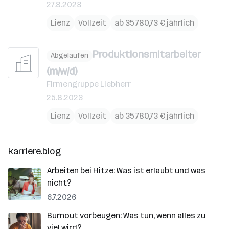
27.8.2023
Lienz
Vollzeit
ab 35.780,73 € jährlich
Produktionsmitarbeiter
Abgelaufen
(m/w/d)
Firmengruppe Liebherr
25.8.2023
Lienz
Vollzeit
ab 35.780,73 € jährlich
karriere.blog
Arbeiten bei Hitze: Was ist erlaubt und was
nicht?
6.7.2026
Burnout vorbeugen: Was tun, wenn alles zu
viel wird?