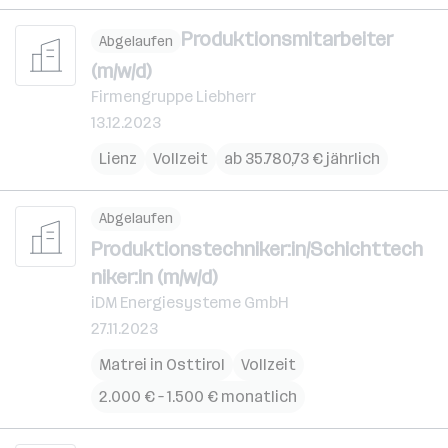
Produktionsmitarbeiter
Abgelaufen
(m/w/d)
Firmengruppe Liebherr
13.12.2023
Lienz
Vollzeit
ab 35.780,73 € jährlich
Abgelaufen
Produktionstechniker:in/Schichttech
niker:in (m/w/d)
iDM Energiesysteme GmbH
27.11.2023
Matrei in Osttirol
Vollzeit
2.000 € – 1.500 € monatlich