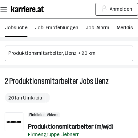
Zum
Anmelden
Seiteninhalt
springen
Jobsuche
Job-Empfehlungen
Job-Alarm
Merkliste
2
Produktionsmitarbeiter
Jobs
Lienz
2
Produktions
Jobs
20 km Umkreis
in
Lienz
Einblicke
Videos
Produktionsmitarbeiter (m/w/d)
Firmengruppe Liebherr