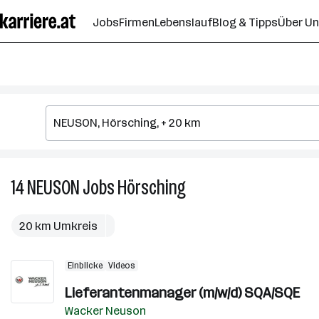
Zum
Jobs
Firmen
Lebenslauf
Blog & Tipps
Über U
Seiteninhalt
springen
14
NEUSON
Jobs
Hörsching
14
NEUSON
Jobs
20 km Umkreis
in
Hörsching
Einblicke
Videos
Lieferantenmanager (m/w/d) SQA/SQE
Wacker Neuson