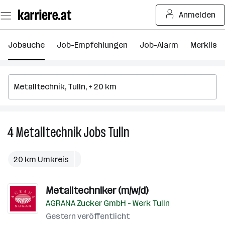
Zum
Anmelden
Seiteninhalt
springen
Jobsuche
Job-Empfehlungen
Job-Alarm
Merkliste
4
Metalltechnik
Jobs
Tulln
4
Metalltechnik
Jobs
20 km Umkreis
in
Tulln
Metalltechniker (m/w/d)
AGRANA Zucker GmbH - Werk Tulln
Gestern veröffentlicht