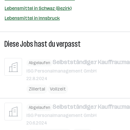
Lebensmittel in Schwaz (Bezirk)
Lebensmittel in Innsbruck
Diese Jobs hast du verpasst
Selbstständige:r Kauffrau:m
Abgelaufen
ISG Personalmanagement GmbH
22.8.2024
Zillertal
Vollzeit
Selbstständige:r Kauffrau:m
Abgelaufen
ISG Personalmanagement GmbH
20.6.2024