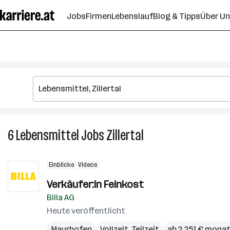
Zum
Jobs
Firmen
Lebenslauf
Blog & Tipps
Über U
Seiteninhalt
springen
6
Lebensmittel
Jobs
Zillertal
6
Lebensmittel
Jobs
Einblicke
Videos
in
Zillertal
Verkäufer:in Feinkost
Billa AG
Heute veröffentlicht
Mayrhofen
Vollzeit, Teilzeit
ab 2.251 € monat