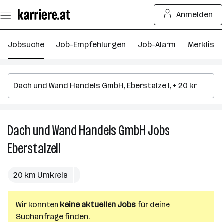
Zum
Anmelden
Seiteninhalt
springen
Jobsuche
Job-Empfehlungen
Job-Alarm
Merkliste
Dach und Wand Handels GmbH
Jobs
D
u
Eberstalzell
W
H
G
20 km Umkreis
J
in
Wir konnten
keine aktuellen Jobs
für deine
Eb
Suchanfrage finden.