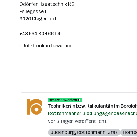
Odörfer Haustechnik KG
Fallegasse 1
9020 Klagenfurt
+43 664 809 66 1141
> Jetzt online bewerben
Techniker/in bzw. Kalkulant/in im Berei
Rottenmanner Siedlungsgenossenscha
vor 6 Tagen veröffentlicht
Judenburg
,
Rottenmann
,
Graz
Homeo