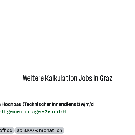
Weitere Kalkulation Jobs in Graz
ch Hochbau (Technischer Innendienst) w/m/d
ft gemeinnützige eGen m.b.H
ffice
ab 3.100 € monatlich