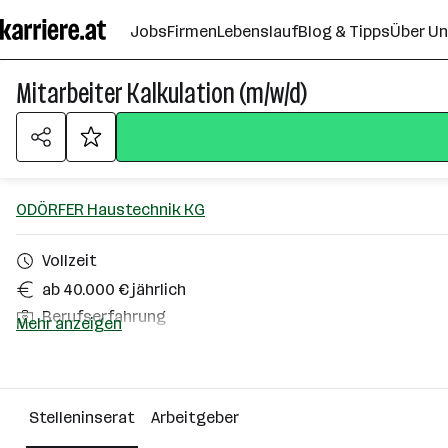
Zum
Jobs
Firmen
Lebenslauf
Blog & Tipps
Über U
Seiteninhalt
springen
Mitarbeiter Kalkulation (m/w/d)
ODÖRFER Haustechnik KG
Vollzeit
ab 40.000 € jährlich
Berufserfahrung
Mehr anzeigen
Homeoffice möglich
Graz
Stelleninserat
Arbeitgeber
Über das Unternehmen