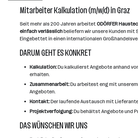
101 - 500 Mitarbeiter*innen
Mitarbeiter Kalkulation (m/w/d) in Graz
Graz-Gösting
Seit mehr als 200 Jahren arbeitet
ODÖRFER Haustec
einfach verlässlich
beliefern wir unsere Kunden mit 
Eingebettet in einen internationalen Großhandelsver
DARUM GEHT ES KONKRET
Kalkulation:
Du kalkulierst Angebote anhand von
erhalten.
Zusammenarbeit:
Du arbeitest eng mit unserem
Angeboten.
Kontakt:
Der laufende Austausch mit Lieferant
Projektverfolgung:
Du behältst Angebote und Pro
DAS WÜNSCHEN WIR UNS