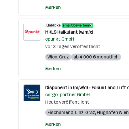
Merken
Einblicke
HKLS Kalkulant (w/m/x)
epunkt GmbH
vor 3 Tagen veröffentlicht
Wien
,
Graz
ab 4.000 € monatlich
Merken
Disponent:in (m/w/d) - Fokus Land, Luft o
cargo-partner GmbH
Heute veröffentlicht
Fischamend
,
Linz
,
Graz
,
Flughafen Wien
Merken