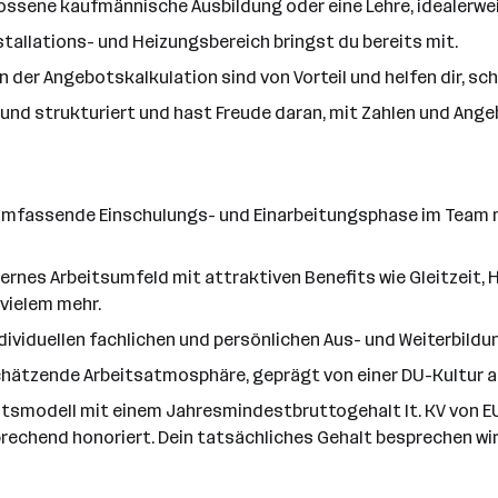
ossene kaufmännische Ausbildung oder eine Lehre, idealerwe
stallations- und Heizungsbereich bringst du bereits mit.
n der Angebotskalkulation sind von Vorteil und helfen dir, sc
 und strukturiert und hast Freude daran, mit Zahlen und Ange
umfassende Einschulungs- und Einarbeitungsphase im Team mi
ernes Arbeitsumfeld mit attraktiven Benefits wie Gleitzeit, 
vielem mehr.
ndividuellen fachlichen und persönlichen Aus- und Weiterbild
chätzende Arbeitsatmosphäre, geprägt von einer DU-Kultur au
ltsmodell mit einem Jahresmindestbruttogehalt lt. KV von EUR
rechend honoriert. Dein tatsächliches Gehalt besprechen wir