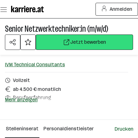
Zum
Anmelden
Seiteninhalt
springen
Senior Netzwerktechniker:in (m/w/d)
Jetzt bewerben
IVM Technical Consultants
Vollzeit
ab 4.500 € monatlich
Berufserfahrung
Mehr anzeigen
Kirchdorf an der Krems
Über das Unternehmen
Stelleninserat
Personaldienstleister
Drucken
Wien Vösendorf