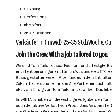
Wörgl
Salzburg
Professional
ab sofort
25-35 Stunden
Verkäufer:in (m/w/d), 25-35 Std./Woche, O
Join the Crew. With a job tailored to you.
Wir sind Tom Tailor, casual Fashion- und Lifestyle-Br
entsteht bei uns ganz natürlich. Was unsere #TTCrew
Basis gestalten wir ein Miteinander, in dem Entfalt
Zukunft zu erschaffen, in der Alle Part einer nachhal
aktiv am Erfolg von Tom Tailor mitzuwirken. Das lebe
Im »RETAIL« haben wir die wichtige Aufgabe, den To
auch der aktive Verkauf von Produkten. An oberster 
die Pflege von Beziehungen und den Aufbau neuer Kon