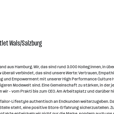
utlet Wals/Salzburg
and aus Hamburg. Wir, das sind rund 3.000 Kolleg:innen, in übe
 überall verbindet, das sind unsere Werte: Vertrauen, Empath
ung und Empowerment mit unserer High Performance Culture Han
tigeren Modewelt sind. Eine Gemeinschaft zu stärken, in der je
n wir - vom Prakti bis zum CEO. Am Arbeitsplatz und darüber h
m Tailor-Lifestyle authentisch an Endkunden weiterzugeben. 
Stelle steht, eine positive Store-Erfahrung sicherzustellen.
takte entwickeln wir nicht nur die Marke, sondern auch uns s