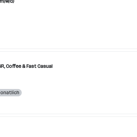
(m/w/d)
R, Coffee & Fast Casual
monatlich