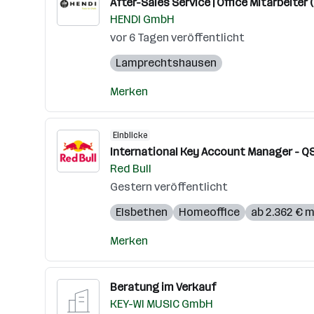
After-Sales Service | Office Mitarbeiter 
HENDI GmbH
vor 6 Tagen veröffentlicht
Lamprechtshausen
Merken
Einblicke
International Key Account Manager - QS
Red Bull
Gestern veröffentlicht
Elsbethen
Homeoffice
ab 2.362 € 
Merken
Beratung im Verkauf
KEY-WI MUSIC GmbH