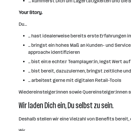
... kümmerst Dich um Lagertätigkeiten und die
Your Story.
Du...
… hast idealerweise bereits erste Erfahrungen 
… bringst ein hohes Maß an Kunden- und Service
approach« identifizieren
… bist ein:e echte:r Teamplayer:in, legst Wert a
… bist bereit, dazuzulernen, bringst zeitliche und
… arbeitest gerne mit digitalen Retail-Tools
Wiedereinsteiger:innen sowie Quereinsteiger:innen s
Wir laden Dich ein, Du selbst zu sein.
Deshalb stellen wir eine Vielzahl von Benefits bereit
Wir...