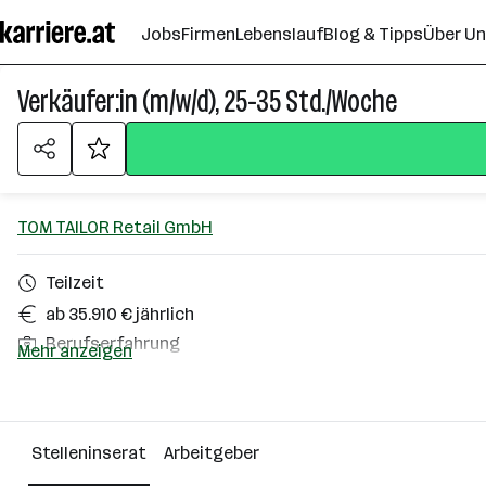
Zum
Jobs
Firmen
Lebenslauf
Blog & Tipps
Über U
Seiteninhalt
springen
Verkäufer:in (m/w/d), 25-35 Std./Woche
TOM TAILOR Retail GmbH
Teilzeit
ab 35.910 € jährlich
Berufserfahrung
Mehr anzeigen
Salzburg
Über das Unternehmen
Stelleninserat
Arbeitgeber
101 - 500 Mitarbeiter*innen