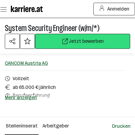
Zum
Anmelden
Seiteninhalt
springen
System Security Engineer (w/m/*)
Jetzt bewerben
CANCOM Austria AG
Vollzeit
ab 65.000 € jährlich
Berufserfahrung
Mehr anzeigen
Homeoffice möglich
Wien
Stelleninserat
Arbeitgeber
Drucken
Über das Unternehmen